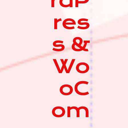
rdP
res
s &
Wo
oC
om