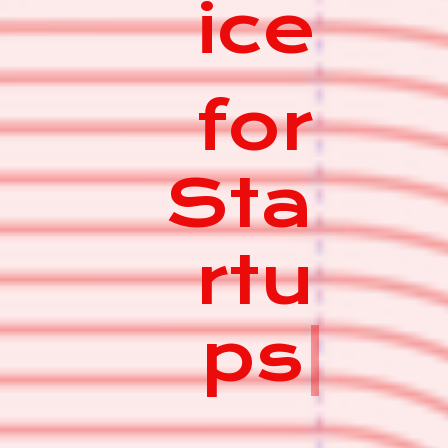
ice
for
Sta
rtu
ps
|