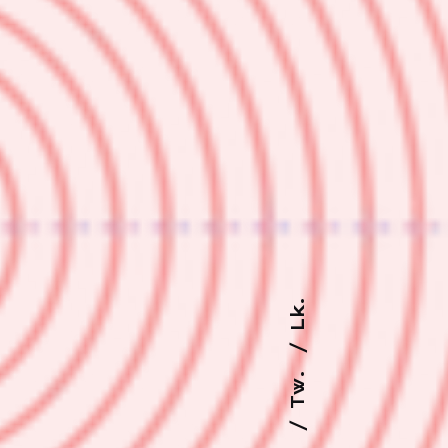
Lk.
Tw.