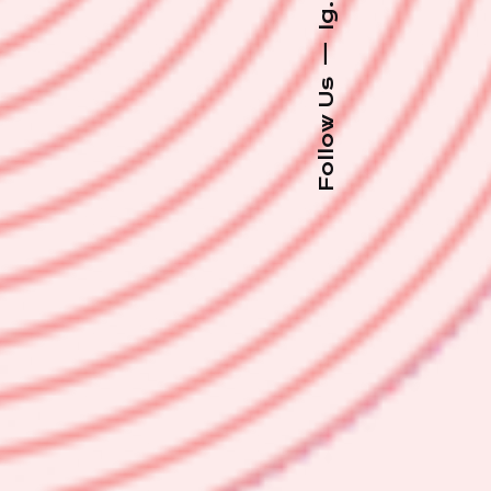
Ig.
—
Follow Us